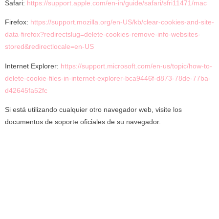
Safari:
https://support.apple.com/en-in/guide/safari/sfri11471/mac
Firefox:
https://support.mozilla.org/en-US/kb/clear-cookies-and-site-
data-firefox?redirectslug=delete-cookies-remove-info-websites-
stored&redirectlocale=en-US
Internet Explorer:
https://support.microsoft.com/en-us/topic/how-to-
delete-cookie-files-in-internet-explorer-bca9446f-d873-78de-77ba-
d42645fa52fc
Si está utilizando cualquier otro navegador web, visite los
documentos de soporte oficiales de su navegador.