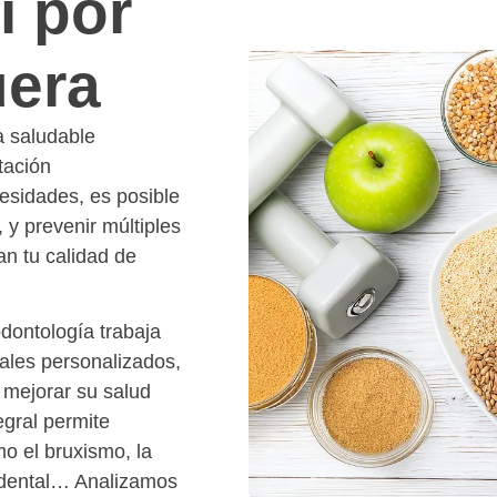
i por
uera
a saludable
tación
esidades, es posible
 y prevenir múltiples
an tu calidad de
odontología trabaja
nales personalizados,
 mejorar su salud
egral permite
o el bruxismo, la
 dental… Analizamos