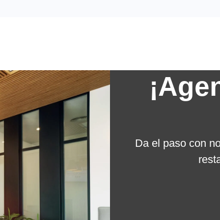
¡Agen
Da el paso con n
rest