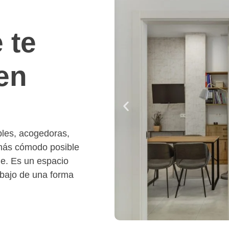
 te
en
bles, acogedoras,
 más cómodo posible
le. Es un espacio
abajo de una forma